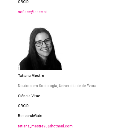
ORCID
sofiace@esec.pt
Tatiana Mestre
Doutor
a em Sociologia, Universidade de Évora
Ciência Vitae
ORCID
ResearchGate
tatiana_mestre90@hotmail.com