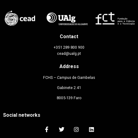
Contact
+351 289 800 900
cead@ualg.pt
Address
FCHS –
Campus
de Gambelas
Gabinete 2.41
8005-139 Faro
Social networks