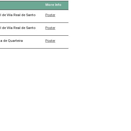
More Info
 de Vila Real de Santo
Poster
 de Vila Real de Santo
Poster
a de Quarteira
Poster