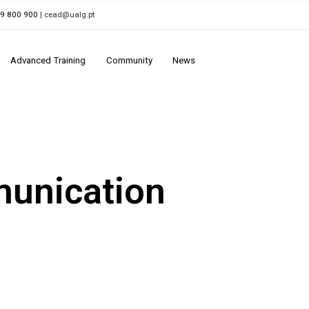
89 800 900
| cead@ualg.pt
Advanced Training
Community
News
unication