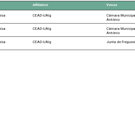
Affiliation
Venue
uísa
CEAD-UAlg
Câmara Municipal
António
uísa
CEAD-UAlg
Câmara Municipal
António
uísa
CEAD-UAlg
Junta de Freguesi