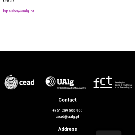
ORCID
lspaulos@ualg.pt
Contact
+351 289 800 900
cead@ualg.pt
Address