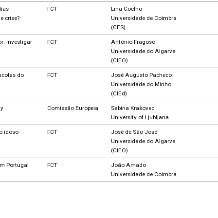
lias
FCT
Lina Coelho
e crise?
Universidade de Coimbra
(CES)
r: investigar
FCT
António Fragoso
Universidade do Algarve
(CIEO)
scolas do
FCT
José Augusto Pacheco
Universidade do Minho
(CIEd)
ty
Comissão Europeia
Sabina Krašovec
University of Ljubljana
o idoso
FCT
José de São José
Universidade do Algarve
(CIEO)
em Portugal
FCT
João Amado
Universidade de Coimbra
Comissão Europeia
Michael Jopling
University of Wolverhampton
or: procurar
FCT
António Fragoso