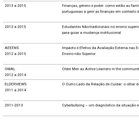
2013 a 2015
Finanças, género e poder: como estão as famí
portuguesas a gerir as finanças em contexto d
2013 a 2015
Estudantes Não-tradicionais no ensino superio
para guiar a mudança institucional
AEEENS
Impacto e Efeitos da Avaliação Externa nas E
2012 a 2015
Ensino não Superior
OMAL
Older Men as Active Learners in the communi
2012 a 2014
ELDERVIEWS
O Outro Lado da Relação de Cuidar: o olhar d
2011 a 2014
2011-2013
Cyberbullying – um diagnóstico da situação 
LiTE
Lost in Transition in Europe
2011 a 2014
2010 a 2013
Estudantes Não-Tradicionais no ensino superi