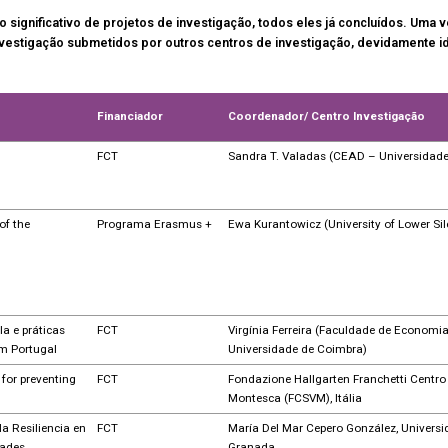
significativo de projetos de investigação, todos eles já concluídos. Uma
investigação submetidos por outros centros de investigação, devidamente id
Financiador
Coordenador/ Centro Investigação
FCT
Sandra T. Valadas (CEAD – Universidade
of the
Programa Erasmus +
Ewa Kurantowicz (University of Lower Sil
a e práticas
FCT
Virgínia Ferreira (Faculdade de Economi
em Portugal
Universidade de Coimbra)
for preventing
FCT
Fondazione Hallgarten Franchetti Centro 
Montesca (FCSVM), Itália
la Resiliencia en
FCT
María Del Mar Cepero González, Universi
dades
Granada