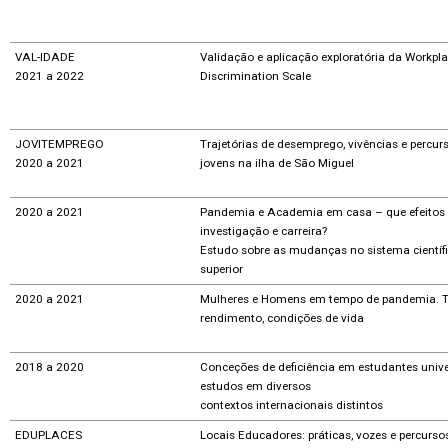
VAL-IDADE
Validação e aplicação exploratória da Workpl
2021 a 2022
Discrimination Scale
JOVITEMPREGO
Trajetórias de desemprego, vivências e percur
2020 a 2021
jovens na ilha de São Miguel
2020 a 2021
Pandemia e Academia em casa – que efeitos 
investigação e carreira?
Estudo sobre as mudanças no sistema científi
superior
2020 a 2021
Mulheres e Homens em tempo de pandemia. T
rendimento, condições de vida
2018 a 2020
Conceções de deficiência em estudantes univer
estudos em diversos
contextos internacionais distintos
EDUPLACES
Locais Educadores: práticas, vozes e percurs