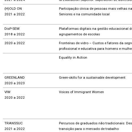
(H)OLD ON
Participação cívica de pessoas mais velhas n
2021 a 2022
Seniores e na comunidade local
DisP-SEM
Plataformas digitais na gestão educacional d
2018 a 2022
agrupamentos de escolas
2020 a 2022
Fronteiras de vidro – Custos e fatores da seg
profissional e educativa para homens e mulhe
Equality in Action
GREENLAND
Green-skills for a sustainable development
2020 a 2023
VIW
Voices of Immigrant Women
2020 a 2022
TRANSSUC
Percursos de graduados não tradicionais: De
2021 a 2022
transição para o mercado de trabalho