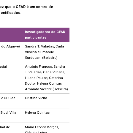
 vez que o CEAD é um centro de
entificados.
Investigadores do CEAD
participantes
 do Algarve)
Sandra T. Valadas, Carla
Vilhena e Emanuel
Surducan (Bolseiro)
esia)
António Fragoso, Sandra
T. Valadas, Carla Vilhena,
Liliana Paulos, Catarina
Doutor, Helena Quintas,
Amanda Vicente (Bolseira)
a e CES da
Cristina Vieira
Studi Villa
Helena Quintas
dad de
Maria Leonor Borges,
Cláudia Luísa