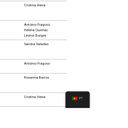
Cristina Vieira
António Fragoso
Helena Quintas
Leonor Borges
Sandra Valadas
António Fragoso
Rosanna Barros
Cristina Vieira
PT
Sandra Valadas
António Fragoso
António Fragoso