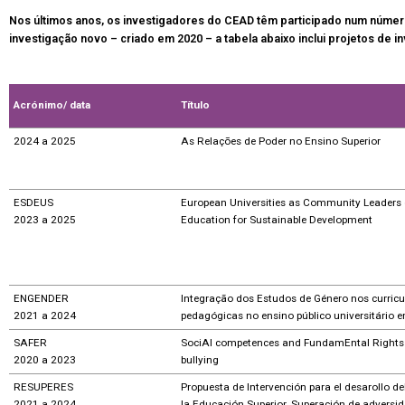
Nos últimos anos, os investigadores do CEAD têm participado num número 
investigação novo – criado em 2020 – a tabela abaixo inclui projetos de 
Acrónimo/ data
Título
2024 a 2025
As Relações de Poder no Ensino Superior
ESDEUS
European Universities as Community Leaders 
2023 a 2025
Education for Sustainable Development
ENGENDER
Integração dos Estudos de Género nos curricul
2021 a 2024
pedagógicas no ensino público universitário 
SAFER
SociAl competences and FundamEntal Rights 
2020 a 2023
bullying
RESUPERES
Propuesta de Intervención para el desarollo de
2021 a 2024
la Educación Superior. Superación de adversi