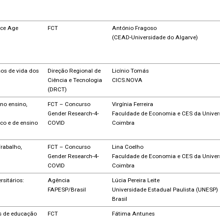
ace Age
FCT
António Fragoso
(CEAD-Universidade do Algarve)
sos de vida dos
Direção Regional de
Licínio Tomás
Ciência e Tecnologia
CICS.NOVA
(DRCT)
no ensino,
FCT – Concurso
Virgínia Ferreira
Gender Research-4-
Faculdade de Economia e CES da Univer
co e de ensino
COVID
Coimbra
rabalho,
FCT – Concurso
Lina Coelho
Gender Research-4-
Faculdade de Economia e CES da Univer
COVID
Coimbra
sitários:
Agência
Lúcia Pereira Leite
FAPESP/Brasil
Universidade Estadual Paulista (UNESP)
Brasil
os de educação
FCT
Fátima Antunes