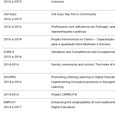
2016 a 2019
inclusiva
Old Guys
Old Guys Say Yes to Community
2016 a 2019
2016 a 2016
Professores com deficiência em Portugal: cara
representações e práticas
2016 a 2018
Projeto Feminismos no Centro – Capacitação 
para a Igualdade entre Mulheres e Homens
EURE.K
Validation des Compétences-clés Européenne
2015 a 2018
2014-2016
Family, community and school: The troika of 
EDUPRO
Promoting Lifelong Learning in Higher Educat
2014 a 2016
implementing innovative practices in Recogniti
Learning
2014-2016
Projeto CAPACITA
EMPLOY
Enhancing the employability of non-traditional
2014 a 2017
Higher Education