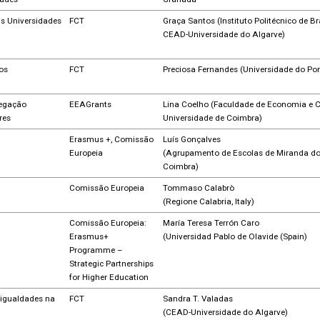
as Universidades
FCT
Graça Santos (Instituto Politécnico de B
CEAD-Universidade do Algarve)
os
FCT
Preciosa Fernandes (Universidade do Por
regação
EEAGrants
Lina Coelho (Faculdade de Economia e 
res
Universidade de Coimbra)
Erasmus +, Comissão
Luís Gonçalves
Europeia
(Agrupamento de Escolas de Miranda do
Coimbra)
Comissão Europeia
Tommaso Calabrò
(Regione Calabria, Italy)
Comissão Europeia:
María Teresa Terrón Caro
Erasmus+
(Universidad Pablo de Olavide (Spain)
Programme –
Strategic Partnerships
for Higher Education
sigualdades na
FCT
Sandra T. Valadas
(CEAD-Universidade do Algarve)