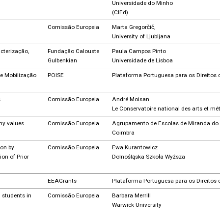
Universidade do Minho
(CIEd)
Comissão Europeia
Marta Gregorčič,
University of Ljubljana
cterização,
Fundação Calouste
Paula Campos Pinto
Gulbenkian
Universidade de Lisboa
e Mobilização
POISE
Plataforma Portuguesa para os Direitos
s
Comissão Europeia
André Moisan
Le Conservatoire national des arts et mét
my values
Comissão Europeia
Agrupamento de Escolas de Miranda do 
Coimbra
ion by
Comissão Europeia
Ewa Kurantowicz
on of Prior
Dolnośląska Szkoła Wyższa
EEAGrants
Plataforma Portuguesa para os Direitos
 students in
Comissão Europeia
Barbara Merrill
Warwick University