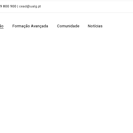
89 800 900
| cead@ualg.pt
ão
Formação Avançada
Comunidade
Notícias