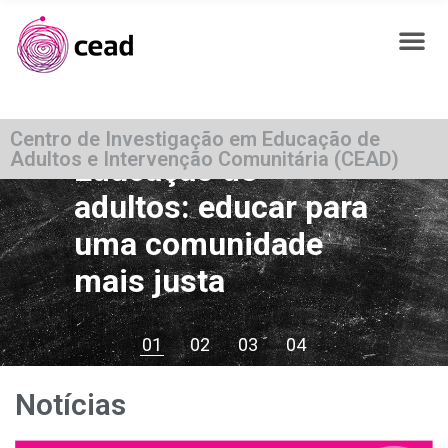
Centro de Investigação em Educação de
Adultos e Intervenção Comunitária (CEAD)
Educação de
adultos: educar para
uma comunidade
mais justa
01
02
03
04
Notícias